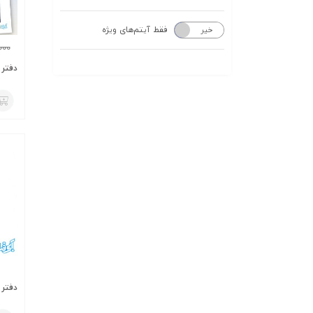
فقط آیتم‌های ویژه
خیر
بله
000
دفتر ن