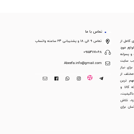
تماس با ما
ی کامل از
تماس ۹ الی ۱۸ و پشتیبانی ۲۴ ساعته واتساپ
ازم مورد
09154171068
 و پسرانه
 وب سایت
Abeefa.info@gmail.com
رای نیاز
مختلف از
هم ترین
 کالا و
 باکیفیت،
ت کالا و ضمانت بازگشت 3 روزه، تلاش
ان برای