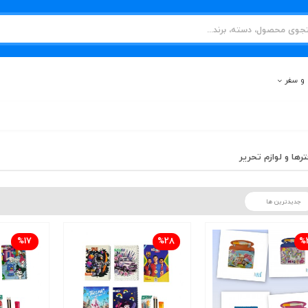
و سفر
ترها و لوازم تحریر
%17
%28
%