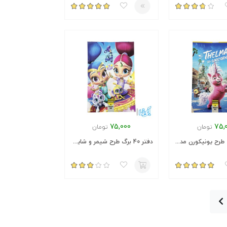
75,000
75,
تومان
تومان
دفتر 40 برگ طرح یونیکورن مدل 6031
دفتر 40 برگ طرح شیمر و شاین مدل 6031