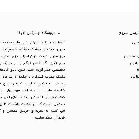
رسی سریع
فروشگاه اینترنتی آبیفا
وصی
آبیفا ! فروشگاه اینترنتی آبی فا، مجموعه ا
برترین برندهای پوشاک بچگانه و همچنین لو
 متداول
نیاز مادر و کودک انواع اسباب بازی دخترانه
وانین
بازی فکری لگو اکشن فیگور و... را در یک
ا
تخصصی جمع آورده است. تنوع بالای کالاها ب
فارش
یکایک مصرف کنندگان با سلایق و نیازهای 
راه خرید اینترنتی آسان و تحویل سریع م
شاخصه ماست. با سه اصل مهم برای ارائه
خدمات در آبی فا شامل؛ ارائه کالاهای اصل و
تضمین اصال
می کنیم تا تجربه ی خریدی مطمئن و آس
خریداران ایجاد نماییم.