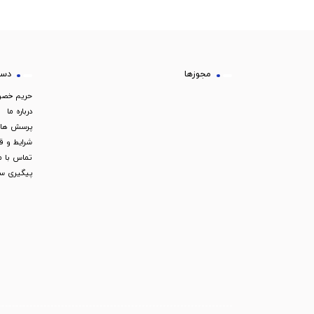
مجوزها
دست
حریم خص
درباره ما
پرسش های
شرایط و ق
تماس با م
پیگیری س