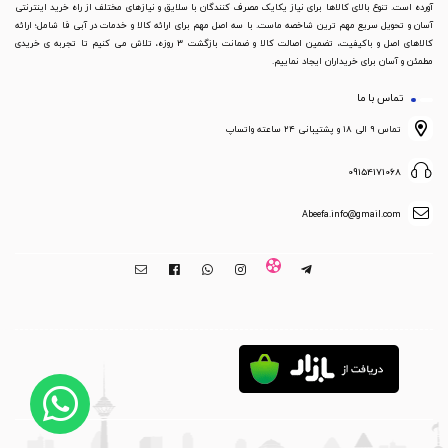
آورده است. تنوع بالای کالاها برای نیاز یکایک مصرف کنندگان با سلایق و نیازهای مختلف از راه خرید اینترنتی
آسان و تحویل سریع مهم ترین شاخصه ماست. با سه اصل مهم برای ارائه کالا و خدمات در آبی فا شامل؛ ارائه
کالاهای اصل و باکیفیت، تضمین اصالت کالا و ضمانت بازگشت 3 روزه، تلاش می کنیم تا تجربه ی خریدی
مطمئن و آسان برای خریداران ایجاد نماییم.
تماس با ما
تماس ۹ الی ۱۸ و پشتیبانی ۲۴ ساعته واتساپ
09154171068
Abeefa.info@gmail.com