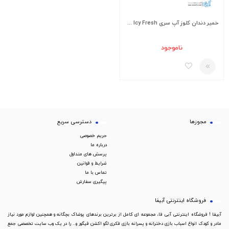
خمیر دندان کلوز آپ سری Icy Fresh مدل Winter Blast مقدار 125 میلی لیتر
ناموجود
مجوزها
دسترسی سریع
حریم خصوصی
درباره ما
پرسش های متداول
شرایط و قوانین
تماس با ما
پیگیری سفارش
فروشگاه اینترنتی آبیفا
آبیفا ! فروشگاه اینترنتی آبی فا، مجموعه ای کامل از برترین برندهای پوشاک بچگانه و همچنین لوازم مورد نیاز
مادر و کودک انواع اسباب بازی دخترانه و پسرانه بازی فکری لگو اکشن فیگور و... را در یک وب سایت تخصصی جمع