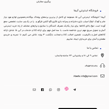
پیگیری سفارش
فروشگاه اینترنتی آبیفا
آبیفا ! فروشگاه اینترنتی آبی فا، مجموعه ای کامل از برترین برندهای پوشاک بچگانه و همچنین لوازم مورد نیاز
مادر و کودک انواع اسباب بازی دخترانه و پسرانه بازی فکری لگو اکشن فیگور و... را در یک وب سایت تخصصی جمع
آورده است. تنوع بالای کالاها برای نیاز یکایک مصرف کنندگان با سلایق و نیازهای مختلف از راه خرید اینترنتی
آسان و تحویل سریع مهم ترین شاخصه ماست. با سه اصل مهم برای ارائه کالا و خدمات در آبی فا شامل؛ ارائه
کالاهای اصل و باکیفیت، تضمین اصالت کالا و ضمانت بازگشت 3 روزه، تلاش می کنیم تا تجربه ی خریدی
مطمئن و آسان برای خریداران ایجاد نماییم.
تماس با ما
تماس ۹ الی ۱۸ و پشتیبانی ۲۴ ساعته واتساپ
09154171068
Abeefa.info@gmail.com