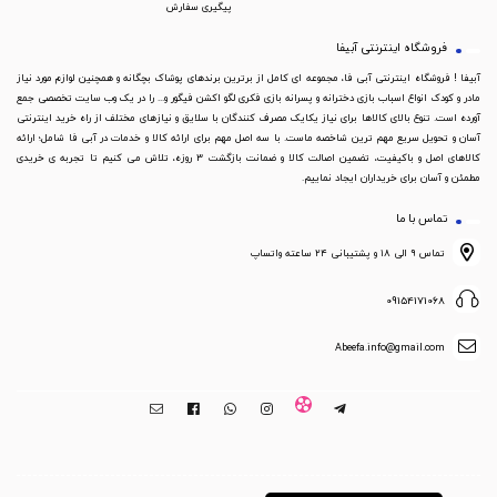
پیگیری سفارش
فروشگاه اینترنتی آبیفا
آبیفا ! فروشگاه اینترنتی آبی فا، مجموعه ای کامل از برترین برندهای پوشاک بچگانه و همچنین لوازم مورد نیاز
مادر و کودک انواع اسباب بازی دخترانه و پسرانه بازی فکری لگو اکشن فیگور و... را در یک وب سایت تخصصی جمع
آورده است. تنوع بالای کالاها برای نیاز یکایک مصرف کنندگان با سلایق و نیازهای مختلف از راه خرید اینترنتی
آسان و تحویل سریع مهم ترین شاخصه ماست. با سه اصل مهم برای ارائه کالا و خدمات در آبی فا شامل؛ ارائه
کالاهای اصل و باکیفیت، تضمین اصالت کالا و ضمانت بازگشت 3 روزه، تلاش می کنیم تا تجربه ی خریدی
مطمئن و آسان برای خریداران ایجاد نماییم.
تماس با ما
تماس ۹ الی ۱۸ و پشتیبانی ۲۴ ساعته واتساپ
09154171068
Abeefa.info@gmail.com