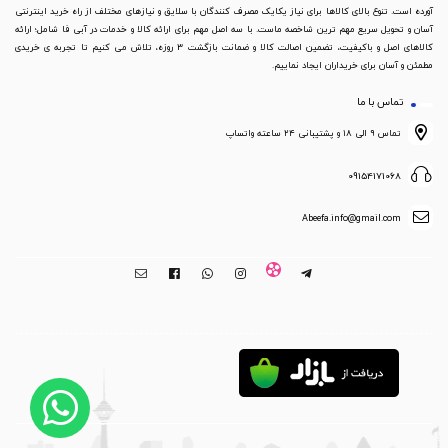
آورده است. تنوع بالای کالاها برای نیاز یکایک مصرف کنندگان با سلایق و نیازهای مختلف از راه خرید اینترنتی
آسان و تحویل سریع مهم ترین شاخصه ماست. با سه اصل مهم برای ارائه کالا و خدمات در آبی فا شامل؛ ارائه
کالاهای اصل و باکیفیت، تضمین اصالت کالا و ضمانت بازگشت 3 روزه، تلاش می کنیم تا تجربه ی خریدی
مطمئن و آسان برای خریداران ایجاد نماییم.
تماس با ما
تماس ۹ الی ۱۸ و پشتیبانی ۲۴ ساعته واتساپ
09154171068
Abeefa.info@gmail.com