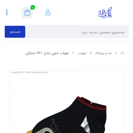
0
جستجو
جوراب مچی مدل 1120 مشکی
مد و پوشاک
جوراب