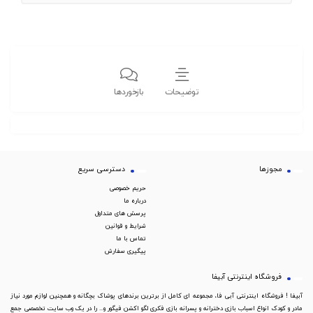
توضیحات
بازخوردها
مجوزها
دسترسی سریع
حریم خصوصی
درباره ما
پرسش های متداول
شرایط و قوانین
تماس با ما
پیگیری سفارش
فروشگاه اینترنتی آبیفا
آبیفا ! فروشگاه اینترنتی آبی فا، مجموعه ای کامل از برترین برندهای پوشاک بچگانه و همچنین لوازم مورد نیاز
مادر و کودک انواع اسباب بازی دخترانه و پسرانه بازی فکری لگو اکشن فیگور و... را در یک وب سایت تخصصی جمع