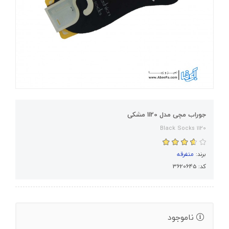
جوراب مچی مدل 1120 مشکی
1120 Black Socks
برند:
متفرقه
کد: 3620645
ناموجود