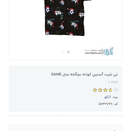
تی شرت آستین کوتاه بچگانه مدل GAME
t shirt
برند:
آنکو
کد: 5732769