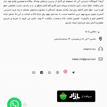
آبیفا ! فروشگاه اینترنتی آبی فا، مجموعه ای کامل از برترین برندهای پوشاک بچگانه و همچنین لوازم مورد نیاز
مادر و کودک انواع اسباب بازی دخترانه و پسرانه بازی فکری لگو اکشن فیگور و... را در یک وب سایت تخصصی جمع
آورده است. تنوع بالای کالاها برای نیاز یکایک مصرف کنندگان با سلایق و نیازهای مختلف از راه خرید اینترنتی
آسان و تحویل سریع مهم ترین شاخصه ماست. با سه اصل مهم برای ارائه کالا و خدمات در آبی فا شامل؛ ارائه
کالاهای اصل و باکیفیت، تضمین اصالت کالا و ضمانت بازگشت 3 روزه، تلاش می کنیم تا تجربه ی خریدی
مطمئن و آسان برای خریداران ایجاد نماییم.
تماس با ما
تماس ۹ الی ۱۸ و پشتیبانی ۲۴ ساعته واتساپ
09154171068
Abeefa.info@gmail.com