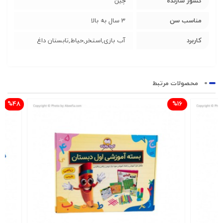
کشور سازنده
چین
مناسب سن
3 سال به بالا
کاربرد
آب بازی,استخر,حیاط,تابستان داغ
محصولات مرتبط
%48
%16