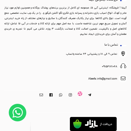
آبیفا ! فروشگاه اینترنتی آبی فا، مجموعه ای کامل از برترین برندهای پوشاک بچگانه و همچنین لوازم مورد نیاز
مادر و کودک انواع اسباب بازی دخترانه و پسرانه بازی فکری لگو اکشن فیگور و... را در یک وب سایت تخصصی جمع
آورده است. تنوع بالای کالاها برای نیاز یکایک مصرف کنندگان با سلایق و نیازهای مختلف از راه خرید اینترنتی
آسان و تحویل سریع مهم ترین شاخصه ماست. با سه اصل مهم برای ارائه کالا و خدمات در آبی فا شامل؛ ارائه
کالاهای اصل و باکیفیت، تضمین اصالت کالا و ضمانت بازگشت 3 روزه، تلاش می کنیم تا تجربه ی خریدی
مطمئن و آسان برای خریداران ایجاد نماییم.
تماس با ما
تماس ۹ الی ۱۸ و پشتیبانی ۲۴ ساعته واتساپ
09154171068
Abeefa.info@gmail.com