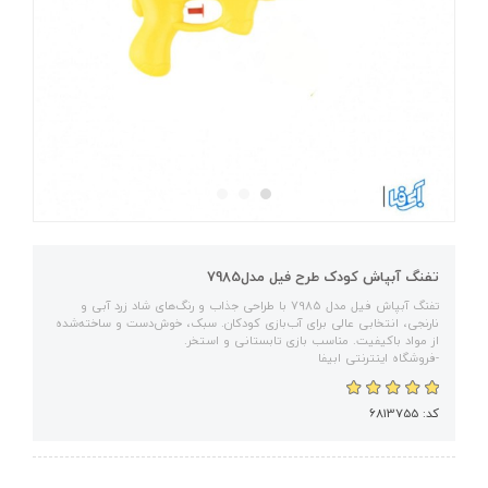
تفنگ آبپاش کودک طرح فیل مدل7985
تفنگ آبپاش فیل مدل 7985 با طراحی جذاب و رنگ‌های شاد زرد آبی و
نارنجی، انتخابی عالی برای آب‌بازی کودکان. سبک، خوش‌دست و ساخته‌شده
از مواد باکیفیت. مناسب بازی تابستانی و استخر.
-فروشگاه اینترنتی ابیفا
کد: 6813755