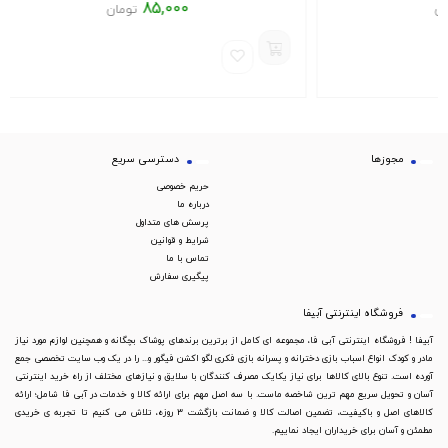
85,000
تومان
مجوزها
دسترسی سریع
حریم خصوصی
درباره ما
پرسش های متداول
شرایط و قوانین
تماس با ما
پیگیری سفارش
فروشگاه اینترنتی آبیفا
آبیفا ! فروشگاه اینترنتی آبی فا، مجموعه ای کامل از برترین برندهای پوشاک بچگانه و همچنین لوازم مورد نیاز
مادر و کودک انواع اسباب بازی دخترانه و پسرانه بازی فکری لگو اکشن فیگور و... را در یک وب سایت تخصصی جمع
آورده است. تنوع بالای کالاها برای نیاز یکایک مصرف کنندگان با سلایق و نیازهای مختلف از راه خرید اینترنتی
آسان و تحویل سریع مهم ترین شاخصه ماست. با سه اصل مهم برای ارائه کالا و خدمات در آبی فا شامل؛ ارائه
کالاهای اصل و باکیفیت، تضمین اصالت کالا و ضمانت بازگشت 3 روزه، تلاش می کنیم تا تجربه ی خریدی
مطمئن و آسان برای خریداران ایجاد نماییم.