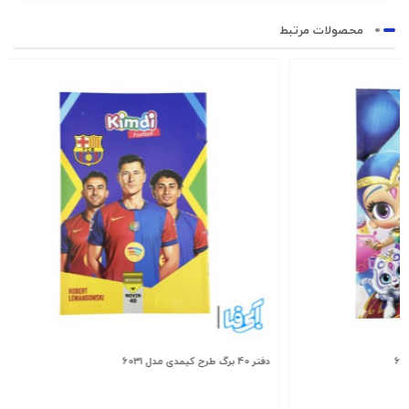
محصولات مرتبط
دفتر 40 برگ طرح کیمدی مدل 6031
دفتر 100 برگ فنردار طرح پونی مدل 8842