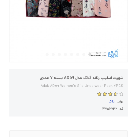
شورت اسلیپ زنانه آداک مدل AD59 بسته 7 عددی
Adak AD59 Women's Slip Underwear Pack 7PCS
برند:
آداک
کد: 3756732