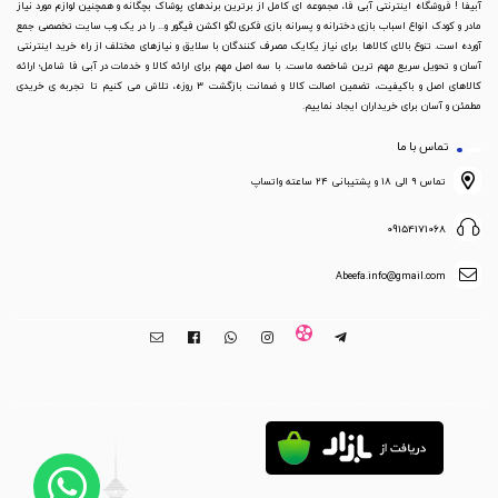
آبیفا ! فروشگاه اینترنتی آبی فا، مجموعه ای کامل از برترین برندهای پوشاک بچگانه و همچنین لوازم مورد نیاز
مادر و کودک انواع اسباب بازی دخترانه و پسرانه بازی فکری لگو اکشن فیگور و... را در یک وب سایت تخصصی جمع
آورده است. تنوع بالای کالاها برای نیاز یکایک مصرف کنندگان با سلایق و نیازهای مختلف از راه خرید اینترنتی
آسان و تحویل سریع مهم ترین شاخصه ماست. با سه اصل مهم برای ارائه کالا و خدمات در آبی فا شامل؛ ارائه
کالاهای اصل و باکیفیت، تضمین اصالت کالا و ضمانت بازگشت 3 روزه، تلاش می کنیم تا تجربه ی خریدی
مطمئن و آسان برای خریداران ایجاد نماییم.
تماس با ما
تماس ۹ الی ۱۸ و پشتیبانی ۲۴ ساعته واتساپ
09154171068
Abeefa.info@gmail.com