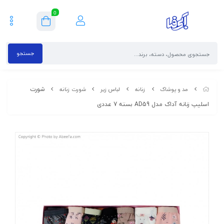
0
جستجو
شورت
مد و پوشاک
زنانه
لباس زیر
شورت زنانه
اسلیپ زنانه آداک مدل AD59 بسته 7 عددی