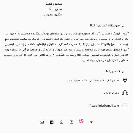
شرایط و قوانین
تماس با ما
پیگیری سفارش
فروشگاه اینترنتی آبیفا
آبیفا ! فروشگاه اینترنتی آبی فا، مجموعه ای کامل از برترین برندهای پوشاک بچگانه و همچنین لوازم مورد نیاز
مادر و کودک انواع اسباب بازی دخترانه و پسرانه بازی فکری لگو اکشن فیگور و... را در یک وب سایت تخصصی جمع
آورده است. تنوع بالای کالاها برای نیاز یکایک مصرف کنندگان با سلایق و نیازهای مختلف از راه خرید اینترنتی
آسان و تحویل سریع مهم ترین شاخصه ماست. با سه اصل مهم برای ارائه کالا و خدمات در آبی فا شامل؛ ارائه
کالاهای اصل و باکیفیت، تضمین اصالت کالا و ضمانت بازگشت 3 روزه، تلاش می کنیم تا تجربه ی خریدی
مطمئن و آسان برای خریداران ایجاد نماییم.
تماس با ما
تماس ۹ الی ۱۸ و پشتیبانی ۲۴ ساعته واتساپ
09154171068
Abeefa.info@gmail.com