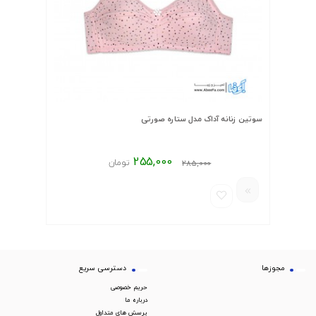
سوتین زنانه آداک مدل ستاره صورتی
255,000
تومان
285,000
مجوزها
دسترسی سریع
حریم خصوصی
درباره ما
پرسش های متداول