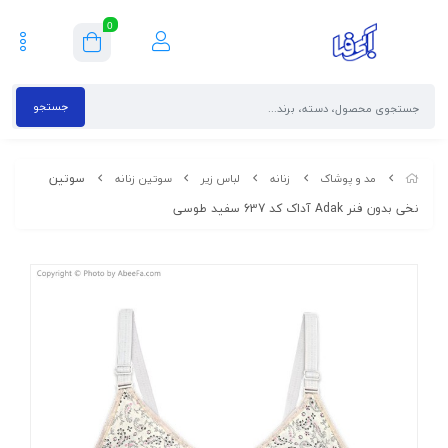
0
جستجو
سوتین
مد و پوشاک
زنانه
لباس زیر
سوتین زنانه
نخی بدون فنر Adak آداک کد 637 سفید طوسی