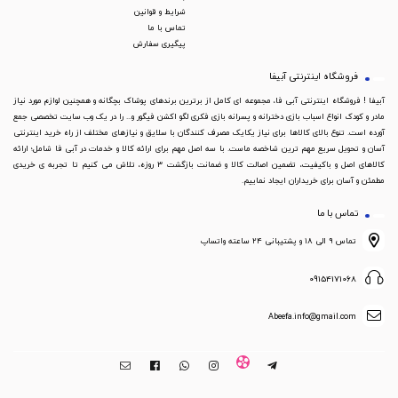
شرایط و قوانین
تماس با ما
پیگیری سفارش
فروشگاه اینترنتی آبیفا
آبیفا ! فروشگاه اینترنتی آبی فا، مجموعه ای کامل از برترین برندهای پوشاک بچگانه و همچنین لوازم مورد نیاز
مادر و کودک انواع اسباب بازی دخترانه و پسرانه بازی فکری لگو اکشن فیگور و... را در یک وب سایت تخصصی جمع
آورده است. تنوع بالای کالاها برای نیاز یکایک مصرف کنندگان با سلایق و نیازهای مختلف از راه خرید اینترنتی
آسان و تحویل سریع مهم ترین شاخصه ماست. با سه اصل مهم برای ارائه کالا و خدمات در آبی فا شامل؛ ارائه
کالاهای اصل و باکیفیت، تضمین اصالت کالا و ضمانت بازگشت 3 روزه، تلاش می کنیم تا تجربه ی خریدی
مطمئن و آسان برای خریداران ایجاد نماییم.
تماس با ما
تماس ۹ الی ۱۸ و پشتیبانی ۲۴ ساعته واتساپ
09154171068
Abeefa.info@gmail.com