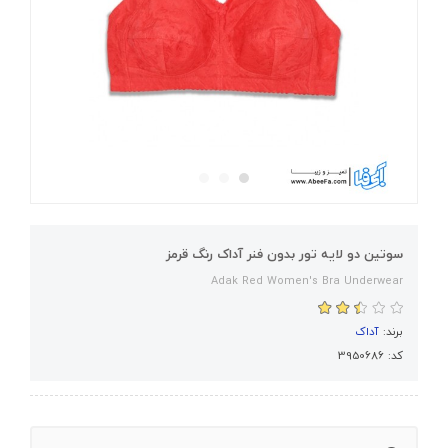
سوتین دو لایه تور بدون فنر آداک رنگ قرمز
Adak Red Women's Bra Underwear
برند:
آداک
کد: 3950686