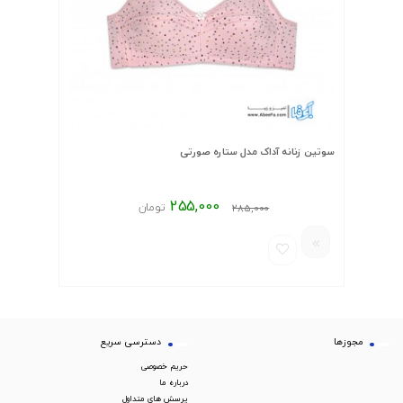
سوتین زنانه آداک مدل ستاره صورتی
255,000
تومان
285,000
مجوزها
دسترسی سریع
حریم خصوصی
درباره ما
پرسش های متداول