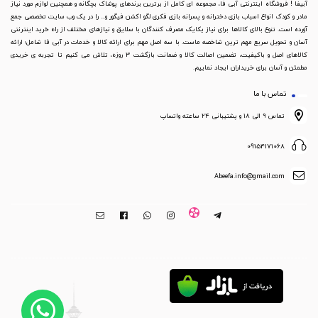
آبیفا ! فروشگاه اینترنتی آبی فا، مجموعه ای کامل از برترین برندهای پوشاک بچگانه و همچنین لوازم مورد نیاز
مادر و کودک انواع اسباب بازی دخترانه و پسرانه بازی فکری لگو اکشن فیگور و... را در یک وب سایت تخصصی جمع
آورده است. تنوع بالای کالاها برای نیاز یکایک مصرف کنندگان با سلایق و نیازهای مختلف از راه خرید اینترنتی
آسان و تحویل سریع مهم ترین شاخصه ماست. با سه اصل مهم برای ارائه کالا و خدمات در آبی فا شامل؛ ارائه
کالاهای اصل و باکیفیت، تضمین اصالت کالا و ضمانت بازگشت 3 روزه، تلاش می کنیم تا تجربه ی خریدی
مطمئن و آسان برای خریداران ایجاد نماییم.
تماس با ما
تماس ۹ الی ۱۸ و پشتیبانی ۲۴ ساعته واتساپ
09154171068
Abeefa.info@gmail.com