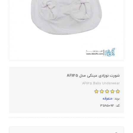
شورت نوزادی عینکی مدل AF1125
AF1125 Baby Underwear
برند:
متفرقه
کد: 3595092