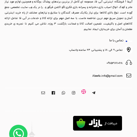
آبیفا ! فروشگاه اینترنتی آبی فا، مجموعه ای کامل از برترین برندهای پوشاک بچگانه و همچنین لوازم مورد نیاز
مادر و کودک انواع اسباب بازی دخترانه و پسرانه بازی فکری لگو اکشن فیگور و... را در یک وب سایت تخصصی جمع
آورده است. تنوع بالای کالاها برای نیاز یکایک مصرف کنندگان با سلایق و نیازهای مختلف از راه خرید اینترنتی
آسان و تحویل سریع مهم ترین شاخصه ماست. با سه اصل مهم برای ارائه کالا و خدمات در آبی فا شامل؛ ارائه
کالاهای اصل و باکیفیت، تضمین اصالت کالا و ضمانت بازگشت 3 روزه، تلاش می کنیم تا تجربه ی خریدی
مطمئن و آسان برای خریداران ایجاد نماییم.
تماس با ما
تماس ۹ الی ۱۸ و پشتیبانی ۲۴ ساعته واتساپ
09154171068
Abeefa.info@gmail.com