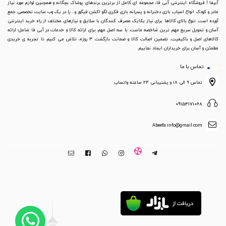
آبیفا ! فروشگاه اینترنتی آبی فا، مجموعه ای کامل از برترین برندهای پوشاک بچگانه و همچنین لوازم مورد نیاز
مادر و کودک انواع اسباب بازی دخترانه و پسرانه بازی فکری لگو اکشن فیگور و... را در یک وب سایت تخصصی جمع
آورده است. تنوع بالای کالاها برای نیاز یکایک مصرف کنندگان با سلایق و نیازهای مختلف از راه خرید اینترنتی
آسان و تحویل سریع مهم ترین شاخصه ماست. با سه اصل مهم برای ارائه کالا و خدمات در آبی فا شامل؛ ارائه
کالاهای اصل و باکیفیت، تضمین اصالت کالا و ضمانت بازگشت 3 روزه، تلاش می کنیم تا تجربه ی خریدی
مطمئن و آسان برای خریداران ایجاد نماییم.
تماس با ما
تماس ۹ الی ۱۸ و پشتیبانی ۲۴ ساعته واتساپ
09154171068
Abeefa.info@gmail.com