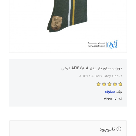
جوراب ساق دار مدل AF1478-A دودی
AF1478-A Dark Gray Socks
برند:
متفرقه
کد: 3619097
ناموجود