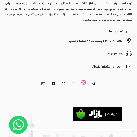
آورده است. تنوع بالای کالاها برای نیاز یکایک مصرف کنندگان با سلایق و نیازهای مختلف از راه خرید اینترنتی
آسان و تحویل سریع مهم ترین شاخصه ماست. با سه اصل مهم برای ارائه کالا و خدمات در آبی فا شامل؛ ارائه
کالاهای اصل و باکیفیت، تضمین اصالت کالا و ضمانت بازگشت 3 روزه، تلاش می کنیم تا تجربه ی خریدی
مطمئن و آسان برای خریداران ایجاد نماییم.
تماس با ما
تماس ۹ الی ۱۸ و پشتیبانی ۲۴ ساعته واتساپ
09154171068
Abeefa.info@gmail.com