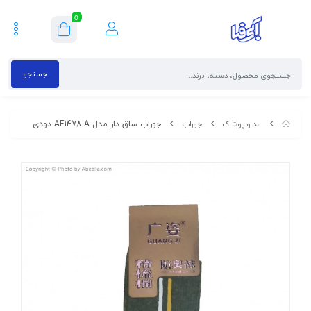
0
جستجو
جوراب ساق دار مدل AF1478-A دودی
مد و پوشاک
جوراب