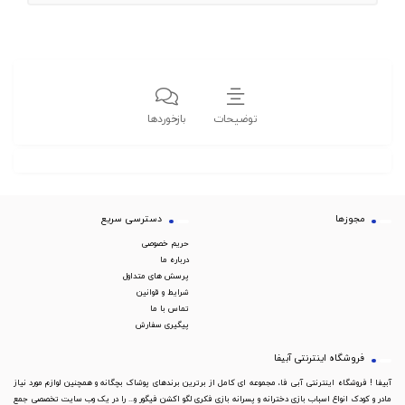
توضیحات
بازخوردها
مجوزها
دسترسی سریع
حریم خصوصی
درباره ما
پرسش های متداول
شرایط و قوانین
تماس با ما
پیگیری سفارش
فروشگاه اینترنتی آبیفا
آبیفا ! فروشگاه اینترنتی آبی فا، مجموعه ای کامل از برترین برندهای پوشاک بچگانه و همچنین لوازم مورد نیاز
مادر و کودک انواع اسباب بازی دخترانه و پسرانه بازی فکری لگو اکشن فیگور و... را در یک وب سایت تخصصی جمع