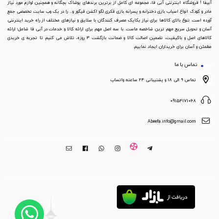
آبیفا ! فروشگاه اینترنتی آبی فا، مجموعه ای کامل از برترین برندهای پوشاک بچگانه و همچنین لوازم مورد نیاز
مادر و کودک انواع اسباب بازی دخترانه و پسرانه بازی فکری لگو اکشن فیگور و... را در یک وب سایت تخصصی جمع
آورده است. تنوع بالای کالاها برای نیاز یکایک مصرف کنندگان با سلایق و نیازهای مختلف از راه خرید اینترنتی
آسان و تحویل سریع مهم ترین شاخصه ماست. با سه اصل مهم برای ارائه کالا و خدمات در آبی فا شامل؛ ارائه
کالاهای اصل و باکیفیت، تضمین اصالت کالا و ضمانت بازگشت 3 روزه، تلاش می کنیم تا تجربه ی خریدی
مطمئن و آسان برای خریداران ایجاد نماییم.
تماس با ما
تماس ۹ الی ۱۸ و پشتیبانی ۲۴ ساعته واتساپ
09154171068
Abeefa.info@gmail.com