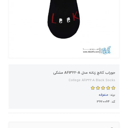
جوراب کالج زنانه مدل AF1322-A مشکی
College AF1322-A Black Socks
برند:
متفرقه
کد: 3620064