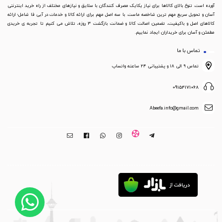
آورده است. تنوع بالای کالاها برای نیاز یکایک مصرف کنندگان با سلایق و نیازهای مختلف از راه خرید اینترنتی
آسان و تحویل سریع مهم ترین شاخصه ماست. با سه اصل مهم برای ارائه کالا و خدمات در آبی فا شامل؛ ارائه
کالاهای اصل و باکیفیت، تضمین اصالت کالا و ضمانت بازگشت 3 روزه، تلاش می کنیم تا تجربه ی خریدی
مطمئن و آسان برای خریداران ایجاد نماییم.
تماس با ما
تماس ۹ الی ۱۸ و پشتیبانی ۲۴ ساعته واتساپ
09154171068
Abeefa.info@gmail.com