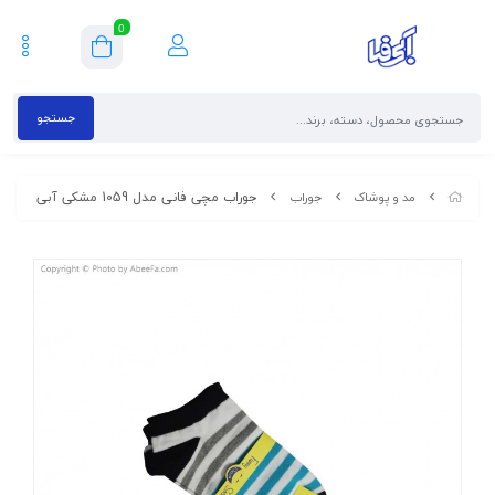
0
جستجو
جوراب مچی فانی مدل 1059 مشکی آبی
مد و پوشاک
جوراب