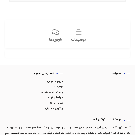
توضیحات
بازخوردها
مجوزها
دسترسی سریع
حریم خصوصی
درباره ما
پرسش های متداول
شرایط و قوانین
تماس با ما
پیگیری سفارش
فروشگاه اینترنتی آبیفا
آبیفا ! فروشگاه اینترنتی آبی فا، مجموعه ای کامل از برترین برندهای پوشاک بچگانه و همچنین لوازم مورد نیاز
مادر و کودک انواع اسباب بازی دخترانه و پسرانه بازی فکری لگو اکشن فیگور و... را در یک وب سایت تخصصی جمع