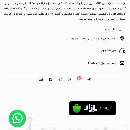
آورده است. تنوع بالای کالاها برای نیاز یکایک مصرف کنندگان با سلایق و نیازهای مختلف از راه خرید اینترنتی
آسان و تحویل سریع مهم ترین شاخصه ماست. با سه اصل مهم برای ارائه کالا و خدمات در آبی فا شامل؛ ارائه
کالاهای اصل و باکیفیت، تضمین اصالت کالا و ضمانت بازگشت 3 روزه، تلاش می کنیم تا تجربه ی خریدی
مطمئن و آسان برای خریداران ایجاد نماییم.
تماس با ما
تماس ۹ الی ۱۸ و پشتیبانی ۲۴ ساعته واتساپ
09154171068
Abeefa.info@gmail.com