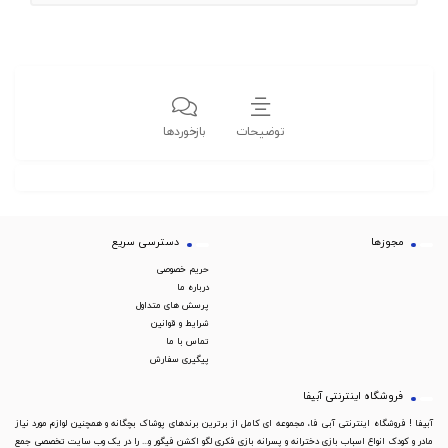
توضیحات
بازخوردها
مجوزها
دسترسی سریع
حریم خصوصی
درباره ما
پرسش های متداول
شرایط و قوانین
تماس با ما
پیگیری سفارش
فروشگاه اینترنتی آبیفا
آبیفا ! فروشگاه اینترنتی آبی فا، مجموعه ای کامل از برترین برندهای پوشاک بچگانه و همچنین لوازم مورد نیاز
مادر و کودک انواع اسباب بازی دخترانه و پسرانه بازی فکری لگو اکشن فیگور و... را در یک وب سایت تخصصی جمع