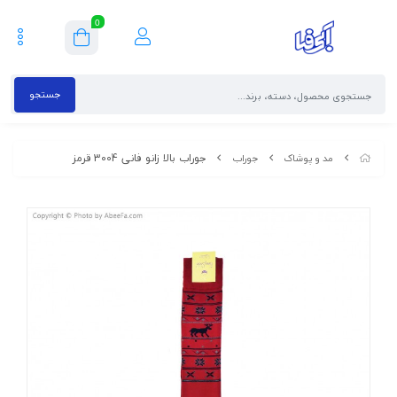
0
جستجو
جوراب بالا زانو فانی 3004 قرمز
مد و پوشاک
جوراب