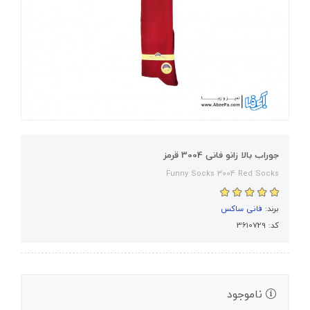
جوراب بالا زانو فانی 3004 قرمز
Funny Socks 3004 Red Socks
برند:
فانی ساکس
کد: 3610729
ناموجود