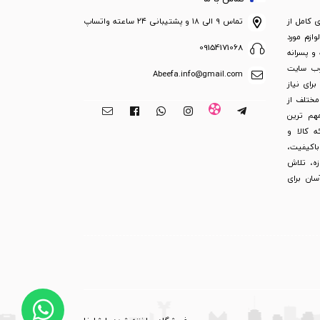
ی کامل از
تماس ۹ الی ۱۸ و پشتیبانی ۲۴ ساعته واتساپ
ازم مورد
09154171068
 و پسرانه
 وب سایت
Abeefa.info@gmail.com
رای نیاز
مختلف از
هم ترین
 کالا و
 باکیفیت،
ت کالا و ضمانت بازگشت 3 روزه، تلاش
ان برای