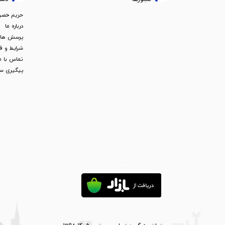
حریم خص
درباره ما
پرسش های
شرایط و ق
تماس با م
پیگیری س