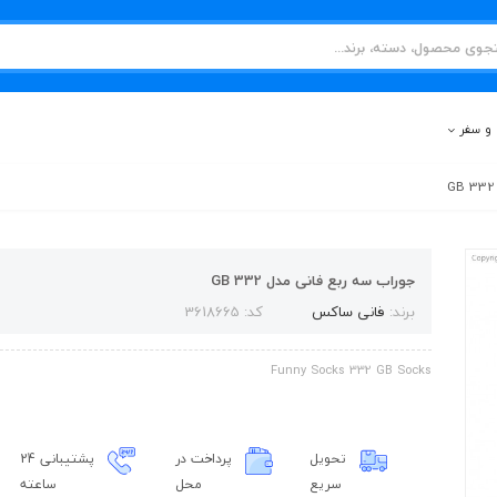
و سفر
جوراب سه ربع فانی مدل 332 GB
برند:
فانی ساکس
کد: 3618665
Funny Socks 332 GB Socks
تحویل
پرداخت در
پشتیبانی 24
سریع
محل
ساعته