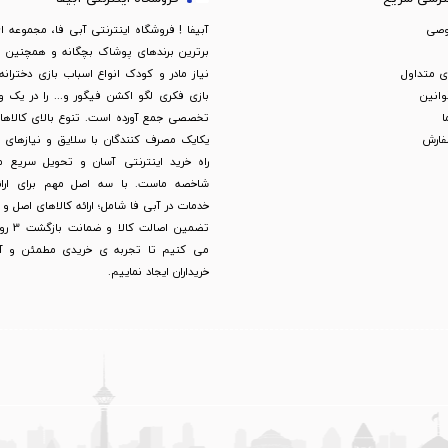
وصی
آبیفا ! فروشگاه اینترنتی آبی فا، مجموعه ا
برترین برندهای پوشاک بچگانه و همچنین لو
 متداول
نیاز مادر و کودک انواع اسباب بازی دخترانه
وانین
بازی فکری لگو اکشن فیگور و... را در یک
ا
تخصصی جمع آورده است. تنوع بالای کالاها ب
فارش
یکایک مصرف کنندگان با سلایق و نیازهای 
راه خرید اینترنتی آسان و تحویل سریع م
شاخصه ماست. با سه اصل مهم برای ارائه
خدمات در آبی فا شامل؛ ارائه کالاهای اصل و
تضمین اصال
می کنیم تا تجربه ی خریدی مطمئن و آس
خریداران ایجاد نماییم.