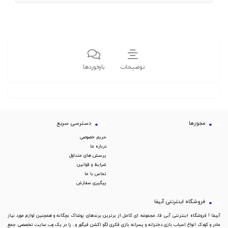
توضیحات
بازخوردها
مجوزها
دسترسی سریع
حریم خصوصی
درباره ما
پرسش های متداول
شرایط و قوانین
تماس با ما
پیگیری سفارش
فروشگاه اینترنتی آبیفا
آبیفا ! فروشگاه اینترنتی آبی فا، مجموعه ای کامل از برترین برندهای پوشاک بچگانه و همچنین لوازم مورد نیاز
مادر و کودک انواع اسباب بازی دخترانه و پسرانه بازی فکری لگو اکشن فیگور و... را در یک وب سایت تخصصی جمع