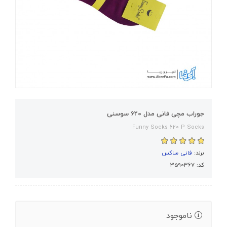
جوراب مچی فانی مدل 620 سوسنی
Funny Socks 620 P Socks
برند:
فانی ساکس
کد: 3590367
ناموجود