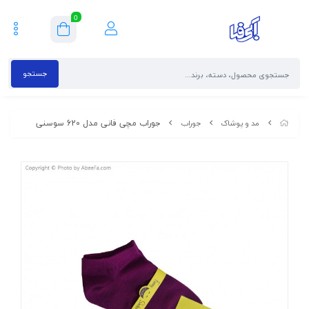
0
جستجو
جوراب مچی فانی مدل 620 سوسنی
مد و پوشاک
جوراب