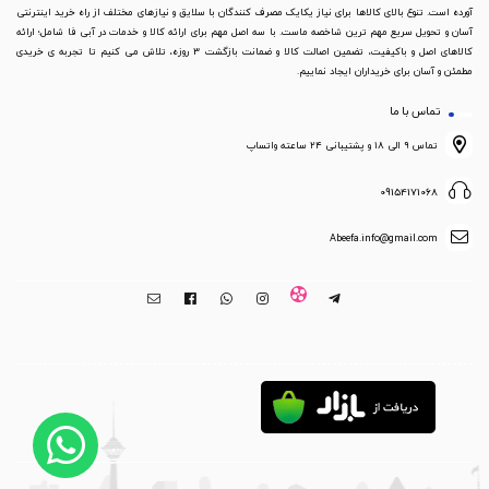
آورده است. تنوع بالای کالاها برای نیاز یکایک مصرف کنندگان با سلایق و نیازهای مختلف از راه خرید اینترنتی
آسان و تحویل سریع مهم ترین شاخصه ماست. با سه اصل مهم برای ارائه کالا و خدمات در آبی فا شامل؛ ارائه
کالاهای اصل و باکیفیت، تضمین اصالت کالا و ضمانت بازگشت 3 روزه، تلاش می کنیم تا تجربه ی خریدی
مطمئن و آسان برای خریداران ایجاد نماییم.
تماس با ما
تماس ۹ الی ۱۸ و پشتیبانی ۲۴ ساعته واتساپ
09154171068
Abeefa.info@gmail.com