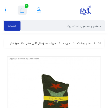
0
جستجو
جوراب ساق دار فانی مدل 710 سبز کدر
مد و پوشاک
جوراب