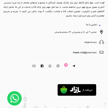
آورده است. تنوع بالای کالاها برای نیاز یکایک مصرف کنندگان با سلایق و نیازهای مختلف از راه خرید اینترنتی
آسان و تحویل سریع مهم ترین شاخصه ماست. با سه اصل مهم برای ارائه کالا و خدمات در آبی فا شامل؛ ارائه
کالاهای اصل و باکیفیت، تضمین اصالت کالا و ضمانت بازگشت 3 روزه، تلاش می کنیم تا تجربه ی خریدی
مطمئن و آسان برای خریداران ایجاد نماییم.
تماس با ما
تماس ۹ الی ۱۸ و پشتیبانی ۲۴ ساعته واتساپ
09154171068
Abeefa.info@gmail.com