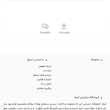
توضیحات
بازخوردها
مجوزها
دسترسی سریع
حریم خصوصی
درباره ما
پرسش های متداول
شرایط و قوانین
تماس با ما
پیگیری سفارش
فروشگاه اینترنتی آبیفا
آبیفا ! فروشگاه اینترنتی آبی فا، مجموعه ای کامل از برترین برندهای پوشاک بچگانه و همچنین لوازم مورد نیاز
مادر و کودک انواع اسباب بازی دخترانه و پسرانه بازی فکری لگو اکشن فیگور و... را در یک وب سایت تخصصی جمع