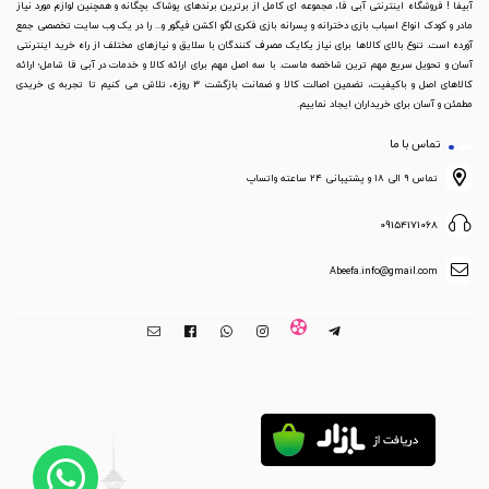
آبیفا ! فروشگاه اینترنتی آبی فا، مجموعه ای کامل از برترین برندهای پوشاک بچگانه و همچنین لوازم مورد نیاز
مادر و کودک انواع اسباب بازی دخترانه و پسرانه بازی فکری لگو اکشن فیگور و... را در یک وب سایت تخصصی جمع
آورده است. تنوع بالای کالاها برای نیاز یکایک مصرف کنندگان با سلایق و نیازهای مختلف از راه خرید اینترنتی
آسان و تحویل سریع مهم ترین شاخصه ماست. با سه اصل مهم برای ارائه کالا و خدمات در آبی فا شامل؛ ارائه
کالاهای اصل و باکیفیت، تضمین اصالت کالا و ضمانت بازگشت 3 روزه، تلاش می کنیم تا تجربه ی خریدی
مطمئن و آسان برای خریداران ایجاد نماییم.
تماس با ما
تماس ۹ الی ۱۸ و پشتیبانی ۲۴ ساعته واتساپ
09154171068
Abeefa.info@gmail.com