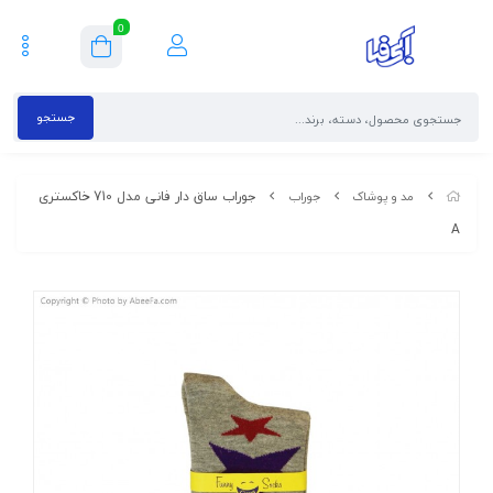
0
جستجو
جوراب ساق دار فانی مدل 710 خاکستری
مد و پوشاک
جوراب
A