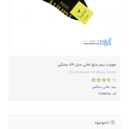
جوراب نیم ساق فانی مدل 816 مشکی
Funny Socks 816 Black Socks
برند:
فانی ساکس
کد: 3591451
ناموجود