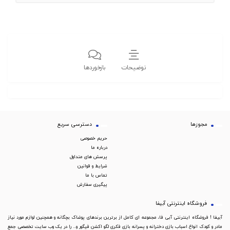
توضیحات
بازخوردها
مجوزها
دسترسی سریع
حریم خصوصی
درباره ما
پرسش های متداول
شرایط و قوانین
تماس با ما
پیگیری سفارش
فروشگاه اینترنتی آبیفا
آبیفا ! فروشگاه اینترنتی آبی فا، مجموعه ای کامل از برترین برندهای پوشاک بچگانه و همچنین لوازم مورد نیاز
مادر و کودک انواع اسباب بازی دخترانه و پسرانه بازی فکری لگو اکشن فیگور و... را در یک وب سایت تخصصی جمع