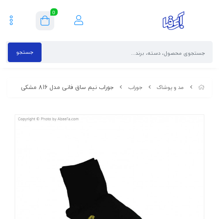
0
جستجو
جوراب نیم ساق فانی مدل 816 مشکی
مد و پوشاک
جوراب