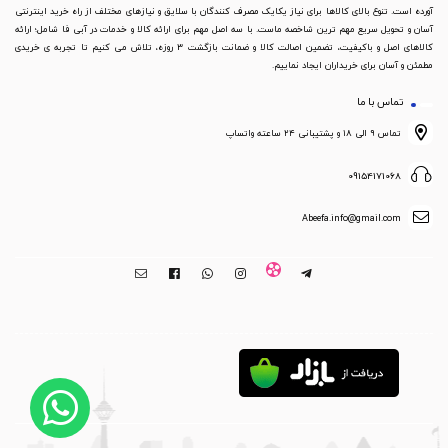
آورده است. تنوع بالای کالاها برای نیاز یکایک مصرف کنندگان با سلایق و نیازهای مختلف از راه خرید اینترنتی
آسان و تحویل سریع مهم ترین شاخصه ماست. با سه اصل مهم برای ارائه کالا و خدمات در آبی فا شامل؛ ارائه
کالاهای اصل و باکیفیت، تضمین اصالت کالا و ضمانت بازگشت 3 روزه، تلاش می کنیم تا تجربه ی خریدی
مطمئن و آسان برای خریداران ایجاد نماییم.
تماس با ما
تماس ۹ الی ۱۸ و پشتیبانی ۲۴ ساعته واتساپ
09154171068
Abeefa.info@gmail.com