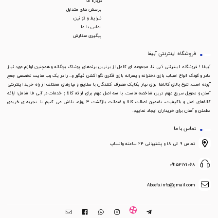
درباره ما
پرسش های متداول
شرایط و قوانین
تماس با ما
پیگیری سفارش
فروشگاه اینترنتی آبیفا
آبیفا ! فروشگاه اینترنتی آبی فا، مجموعه ای کامل از برترین برندهای پوشاک بچگانه و همچنین لوازم مورد نیاز
مادر و کودک انواع اسباب بازی دخترانه و پسرانه بازی فکری لگو اکشن فیگور و... را در یک وب سایت تخصصی جمع
آورده است. تنوع بالای کالاها برای نیاز یکایک مصرف کنندگان با سلایق و نیازهای مختلف از راه خرید اینترنتی
آسان و تحویل سریع مهم ترین شاخصه ماست. با سه اصل مهم برای ارائه کالا و خدمات در آبی فا شامل؛ ارائه
کالاهای اصل و باکیفیت، تضمین اصالت کالا و ضمانت بازگشت 3 روزه، تلاش می کنیم تا تجربه ی خریدی
مطمئن و آسان برای خریداران ایجاد نماییم.
تماس با ما
تماس ۹ الی ۱۸ و پشتیبانی ۲۴ ساعته واتساپ
09154171068
Abeefa.info@gmail.com