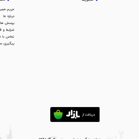
حریم خص
درباره ما
پرسش های
شرایط و ق
تماس با م
پیگیری س