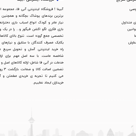
وصی
آبیفا ! فروشگاه اینترنتی آبی فا، مجموعه ا
برترین برندهای پوشاک بچگانه و همچنین لو
 متداول
نیاز مادر و کودک انواع اسباب بازی دخترانه
وانین
بازی فکری لگو اکشن فیگور و... را در یک
ا
تخصصی جمع آورده است. تنوع بالای کالاها ب
فارش
یکایک مصرف کنندگان با سلایق و نیازهای 
راه خرید اینترنتی آسان و تحویل سریع م
شاخصه ماست. با سه اصل مهم برای ارائه
خدمات در آبی فا شامل؛ ارائه کالاهای اصل و
تضمین اصال
می کنیم تا تجربه ی خریدی مطمئن و آس
خریداران ایجاد نماییم.