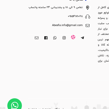
ی کامل از
تماس ۹ الی ۱۸ و پشتیبانی ۲۴ ساعته واتساپ
ازم مورد
09154171068
 و پسرانه
 وب سایت
Abeefa.info@gmail.com
رای نیاز
مختلف از
هم ترین
 کالا و
 باکیفیت،
ت کالا و ضمانت بازگشت 3 روزه، تلاش
ان برای