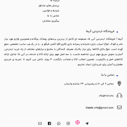
درباره ما
پرسش های متداول
شرایط و قوانین
تماس با ما
پیگیری سفارش
فروشگاه اینترنتی آبیفا
آبیفا ! فروشگاه اینترنتی آبی فا، مجموعه ای کامل از برترین برندهای پوشاک بچگانه و همچنین لوازم مورد نیاز
مادر و کودک انواع اسباب بازی دخترانه و پسرانه بازی فکری لگو اکشن فیگور و... را در یک وب سایت تخصصی جمع
آورده است. تنوع بالای کالاها برای نیاز یکایک مصرف کنندگان با سلایق و نیازهای مختلف از راه خرید اینترنتی
آسان و تحویل سریع مهم ترین شاخصه ماست. با سه اصل مهم برای ارائه کالا و خدمات در آبی فا شامل؛ ارائه
کالاهای اصل و باکیفیت، تضمین اصالت کالا و ضمانت بازگشت 3 روزه، تلاش می کنیم تا تجربه ی خریدی
مطمئن و آسان برای خریداران ایجاد نماییم.
تماس با ما
تماس ۹ الی ۱۸ و پشتیبانی ۲۴ ساعته واتساپ
09154171068
Abeefa.info@gmail.com