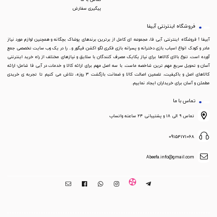
پیگیری سفارش
فروشگاه اینترنتی آبیفا
آبیفا ! فروشگاه اینترنتی آبی فا، مجموعه ای کامل از برترین برندهای پوشاک بچگانه و همچنین لوازم مورد نیاز
مادر و کودک انواع اسباب بازی دخترانه و پسرانه بازی فکری لگو اکشن فیگور و... را در یک وب سایت تخصصی جمع
آورده است. تنوع بالای کالاها برای نیاز یکایک مصرف کنندگان با سلایق و نیازهای مختلف از راه خرید اینترنتی
آسان و تحویل سریع مهم ترین شاخصه ماست. با سه اصل مهم برای ارائه کالا و خدمات در آبی فا شامل؛ ارائه
کالاهای اصل و باکیفیت، تضمین اصالت کالا و ضمانت بازگشت 3 روزه، تلاش می کنیم تا تجربه ی خریدی
مطمئن و آسان برای خریداران ایجاد نماییم.
تماس با ما
تماس ۹ الی ۱۸ و پشتیبانی ۲۴ ساعته واتساپ
09154171068
Abeefa.info@gmail.com