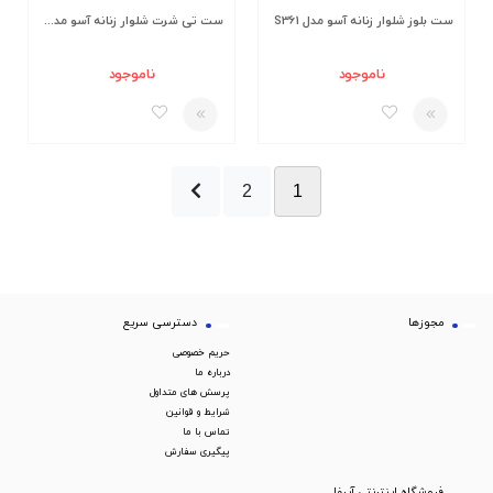
ست بلوز شلوار زنانه آسو مدل S361
ست تی شرت شلوار زنانه آسو مدل S383
ناموجود
ناموجود
2
1
مجوزها
دسترسی سریع
حریم خصوصی
درباره ما
پرسش های متداول
شرایط و قوانین
تماس با ما
پیگیری سفارش
فروشگاه اینترنتی آبیفا