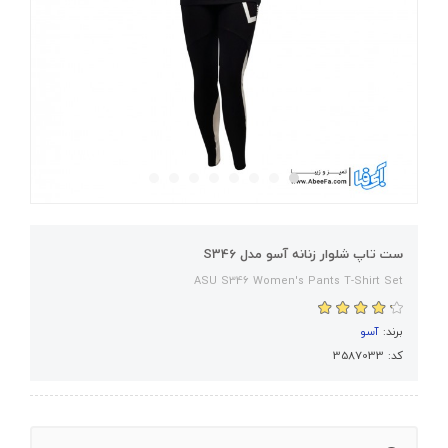
ست تاپ شلوار زنانه آسو مدل S346
ASU S346 Women's Pants T-Shirt Set
برند:
آسو
کد: 3587033