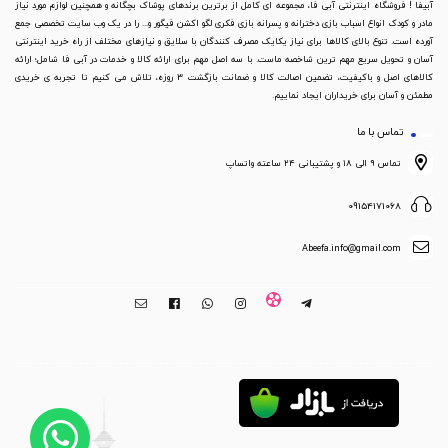
آبیفا ! فروشگاه اینترنتی آبی فا، مجموعه ای کامل از برترین برندهای پوشاک بچگانه و همچنین لوازم مورد نیاز
مادر و کودک انواع اسباب بازی دخترانه و پسرانه بازی فکری لگو اکشن فیگور و... را در یک وب سایت تخصصی جمع
آورده است. تنوع بالای کالاها برای نیاز یکایک مصرف کنندگان با سلایق و نیازهای مختلف از راه خرید اینترنتی
آسان و تحویل سریع مهم ترین شاخصه ماست. با سه اصل مهم برای ارائه کالا و خدمات در آبی فا شامل؛ ارائه
کالاهای اصل و باکیفیت، تضمین اصالت کالا و ضمانت بازگشت 3 روزه، تلاش می کنیم تا تجربه ی خریدی
مطمئن و آسان برای خریداران ایجاد نماییم.
تماس با ما
تماس ۹ الی ۱۸ و پشتیبانی ۲۴ ساعته واتساپ
09154171068
Abeefa.info@gmail.com