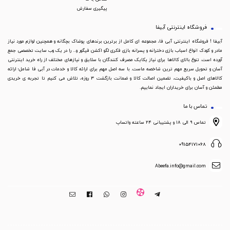
پیگیری سفارش
فروشگاه اینترنتی آبیفا
آبیفا ! فروشگاه اینترنتی آبی فا، مجموعه ای کامل از برترین برندهای پوشاک بچگانه و همچنین لوازم مورد نیاز
مادر و کودک انواع اسباب بازی دخترانه و پسرانه بازی فکری لگو اکشن فیگور و... را در یک وب سایت تخصصی جمع
آورده است. تنوع بالای کالاها برای نیاز یکایک مصرف کنندگان با سلایق و نیازهای مختلف از راه خرید اینترنتی
آسان و تحویل سریع مهم ترین شاخصه ماست. با سه اصل مهم برای ارائه کالا و خدمات در آبی فا شامل؛ ارائه
کالاهای اصل و باکیفیت، تضمین اصالت کالا و ضمانت بازگشت 3 روزه، تلاش می کنیم تا تجربه ی خریدی
مطمئن و آسان برای خریداران ایجاد نماییم.
تماس با ما
تماس ۹ الی ۱۸ و پشتیبانی ۲۴ ساعته واتساپ
09154171068
Abeefa.info@gmail.com