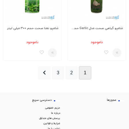
شامپو گیاهی صحت مدل Garlic حجم 1000 گرم
شامپو نعنا صحت حجم 300 میلی لیتر
ناموجود
ناموجود
3
2
1
مجوزها
دسترسی سریع
حریم خصوصی
درباره ما
پرسش های متداول
شرایط و قوانین
تماس با ما