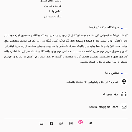
پرسش های متداول
شرایط و قوانین
تماس با ما
پیگیری سفارش
فروشگاه اینترنتی آبیفا
آبیفا ! فروشگاه اینترنتی آبی فا، مجموعه ای کامل از برترین برندهای پوشاک بچگانه و همچنین لوازم مورد نیاز
مادر و کودک انواع اسباب بازی دخترانه و پسرانه بازی فکری لگو اکشن فیگور و... را در یک وب سایت تخصصی جمع
آورده است. تنوع بالای کالاها برای نیاز یکایک مصرف کنندگان با سلایق و نیازهای مختلف از راه خرید اینترنتی
آسان و تحویل سریع مهم ترین شاخصه ماست. با سه اصل مهم برای ارائه کالا و خدمات در آبی فا شامل؛ ارائه
کالاهای اصل و باکیفیت، تضمین اصالت کالا و ضمانت بازگشت 3 روزه، تلاش می کنیم تا تجربه ی خریدی
مطمئن و آسان برای خریداران ایجاد نماییم.
تماس با ما
تماس ۹ الی ۱۸ و پشتیبانی ۲۴ ساعته واتساپ
09154171068
Abeefa.info@gmail.com