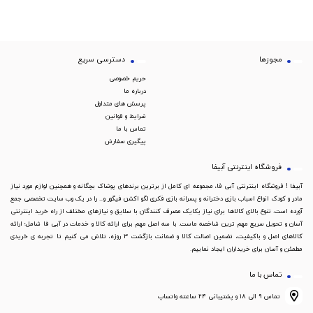
مجوزها
دسترسی سریع
حریم خصوصی
درباره ما
پرسش های متداول
شرایط و قوانین
تماس با ما
پیگیری سفارش
فروشگاه اینترنتی آبیفا
آبیفا ! فروشگاه اینترنتی آبی فا، مجموعه ای کامل از برترین برندهای پوشاک بچگانه و همچنین لوازم مورد نیاز
مادر و کودک انواع اسباب بازی دخترانه و پسرانه بازی فکری لگو اکشن فیگور و... را در یک وب سایت تخصصی جمع
آورده است. تنوع بالای کالاها برای نیاز یکایک مصرف کنندگان با سلایق و نیازهای مختلف از راه خرید اینترنتی
آسان و تحویل سریع مهم ترین شاخصه ماست. با سه اصل مهم برای ارائه کالا و خدمات در آبی فا شامل؛ ارائه
کالاهای اصل و باکیفیت، تضمین اصالت کالا و ضمانت بازگشت 3 روزه، تلاش می کنیم تا تجربه ی خریدی
مطمئن و آسان برای خریداران ایجاد نماییم.
تماس با ما
تماس ۹ الی ۱۸ و پشتیبانی ۲۴ ساعته واتساپ