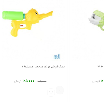
تفنگ آبپاش کودک طرح فیل مدل7985
تفنگ
125,000
تومان
156,000