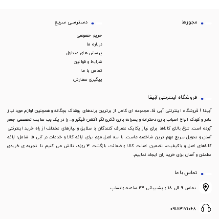
مجوزها
دسترسی سریع
حریم خصوصی
درباره ما
پرسش های متداول
شرایط و قوانین
تماس با ما
پیگیری سفارش
فروشگاه اینترنتی آبیفا
آبیفا ! فروشگاه اینترنتی آبی فا، مجموعه ای کامل از برترین برندهای پوشاک بچگانه و همچنین لوازم مورد نیاز
مادر و کودک انواع اسباب بازی دخترانه و پسرانه بازی فکری لگو اکشن فیگور و... را در یک وب سایت تخصصی جمع
آورده است. تنوع بالای کالاها برای نیاز یکایک مصرف کنندگان با سلایق و نیازهای مختلف از راه خرید اینترنتی
آسان و تحویل سریع مهم ترین شاخصه ماست. با سه اصل مهم برای ارائه کالا و خدمات در آبی فا شامل؛ ارائه
کالاهای اصل و باکیفیت، تضمین اصالت کالا و ضمانت بازگشت 3 روزه، تلاش می کنیم تا تجربه ی خریدی
مطمئن و آسان برای خریداران ایجاد نماییم.
تماس با ما
تماس ۹ الی ۱۸ و پشتیبانی ۲۴ ساعته واتساپ
09154171068