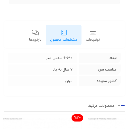
توضیحات
مشخصات محصول
بازخوردها
ابعاد
2*6*9 سانتی متر
مناسب سن
7 سال به بالا
کشور سازنده
ایران
محصولات مرتبط
%20
%20