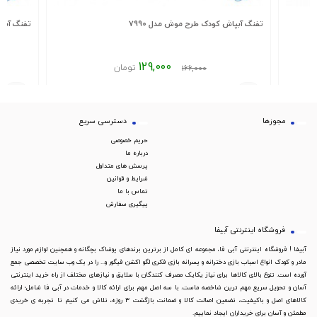
تفنگ آبپاش کودک طرح موش مدل 7990
تفنگ آبپا
129,000
تومان
166,000
مجوزها
دسترسی سریع
حریم خصوصی
درباره ما
پرسش های متداول
شرایط و قوانین
تماس با ما
پیگیری سفارش
فروشگاه اینترنتی آبیفا
آبیفا ! فروشگاه اینترنتی آبی فا، مجموعه ای کامل از برترین برندهای پوشاک بچگانه و همچنین لوازم مورد نیاز
مادر و کودک انواع اسباب بازی دخترانه و پسرانه بازی فکری لگو اکشن فیگور و... را در یک وب سایت تخصصی جمع
آورده است. تنوع بالای کالاها برای نیاز یکایک مصرف کنندگان با سلایق و نیازهای مختلف از راه خرید اینترنتی
آسان و تحویل سریع مهم ترین شاخصه ماست. با سه اصل مهم برای ارائه کالا و خدمات در آبی فا شامل؛ ارائه
کالاهای اصل و باکیفیت، تضمین اصالت کالا و ضمانت بازگشت 3 روزه، تلاش می کنیم تا تجربه ی خریدی
مطمئن و آسان برای خریداران ایجاد نماییم.